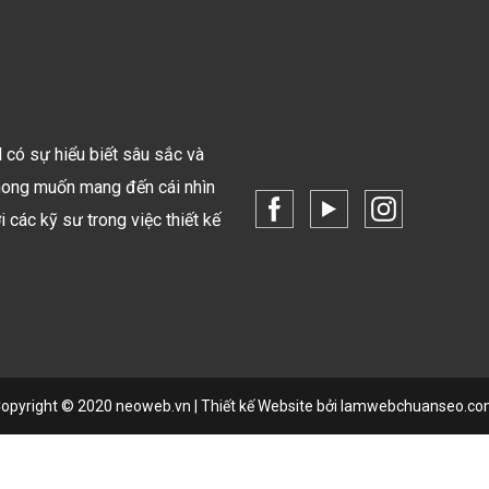
có các dạng áp dụng chính như sau:
có sự hiểu biết sâu sắc và
mong muốn mang đến cái nhìn
các kỹ sư trong việc thiết kế
opyright © 2020
neoweb.vn
|
Thiết kế Website
bởi lamwebchuanseo.c