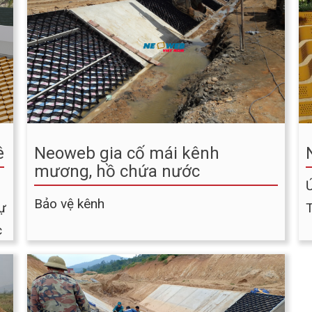
ê
Neoweb gia cố mái kênh
mương, hồ chứa nước
Bảo vệ kênh
lự
c