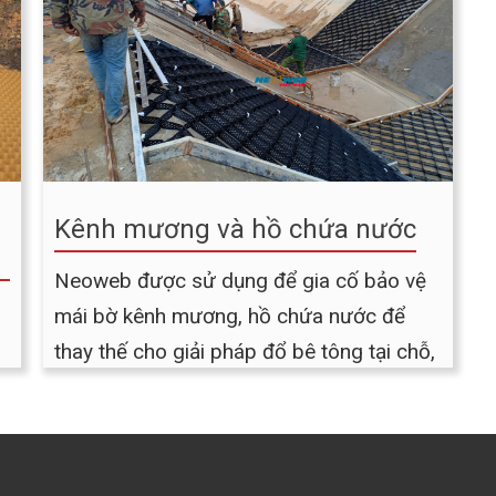
Kênh mương và hồ chứa nước
Neoweb được sử dụng để gia cố bảo vệ
mái bờ kênh mương, hồ chứa nước để
thay thế cho giải pháp đổ bê tông tại chỗ,
giải pháp tấm BTXM lắp ghép hay các
giải pháp ván khuôn trượt hiện nay đang
được sử dụng. Neoweb khi áp dụng gia
cố mái kênh mương và hồ chứa nước sẽ