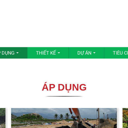
P DỤNG
THIẾT KẾ
DỰ ÁN
TIÊU 
...
...
...
ÁP DỤNG