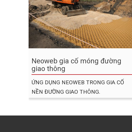
kênh mương và hồ chứa nước sẽ có các
dạng áp dụng chính như sau:
Neoweb gia cố móng đường
giao thông
ỨNG DỤNG NEOWEB TRONG GIA CỐ
NỀN ĐƯỜNG GIAO THÔNG.