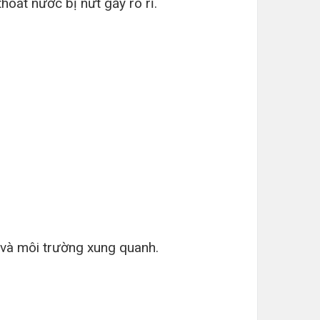
hoát nước bị nứt gẫy rò rỉ.
g và môi trường xung quanh.