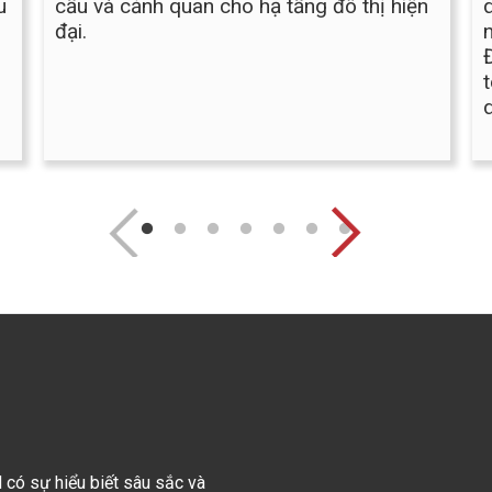
u
cấu và cảnh quan cho hạ tầng đô thị hiện
đại.
có sự hiểu biết sâu sắc và