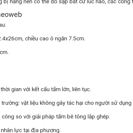
g bị hẫng nên có thể đổ sập bất cứ lúc nào, các cống t
neoweb
au:
.4x26cm, chiều cao ô ngăn 7.5cm.
0cm.
ời gian với kết cấu tấm lớn, liên tục.
 trường: vật liệu không gây tác hại cho người sử dụn
 công so với giải pháp tấm bê tông lắp ghép.
nhân lực tại địa phương.