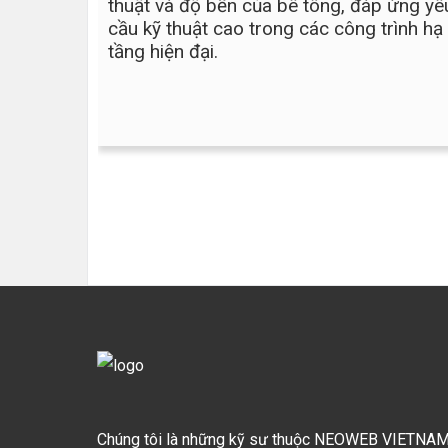
thuật và độ bền của bê tông, đáp ứng yê
u Hồ
cầu kỹ thuật cao trong các công trình hạ
tầng hiện đại.
ng mức
 146 tỷ
 phóng
à 220ha.
 trong
khi
công
 cấp
ecta đất
n huyện
Chúng tôi là những kỹ sư thuộc NEOWEB VIETNAM 