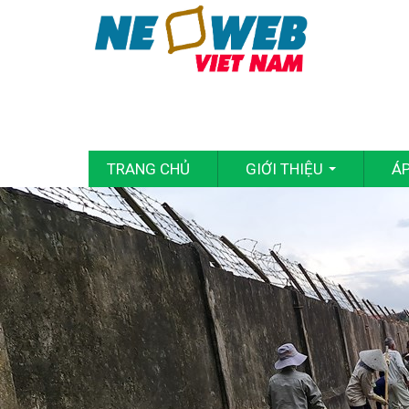
TRANG CHỦ
GIỚI THIỆU
Á
...