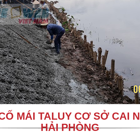
Ố MÁI TALUY CƠ SỞ CAI N
HẢI PHÒNG