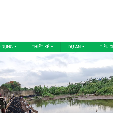
P DỤNG
THIẾT KẾ
DỰ ÁN
TIÊU 
...
...
...