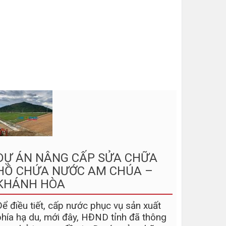
DỰ ÁN NÂNG CẤP SỬA CHỮA
Gia cố
HỒ CHỨA NƯỚC AM CHÚA –
Mố c
KHÁNH HÒA
Công tr
Trắng 
Để điều tiết, cấp nước phục vụ sản xuất
Km27+7
phía hạ du, mới đây, HĐND tỉnh đã thông